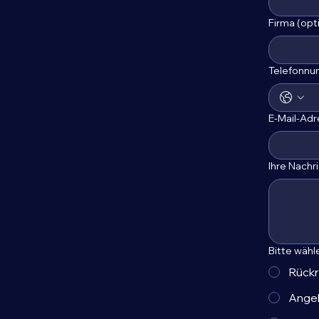
Firma (opt
Telefonnu
E-Mail-Ad
Ihre Nachr
Bitte wähl
Rückr
Angeb