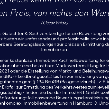
en Preis, von nichts den Wert
(Oscar Wilde)
erte Gutachter & Sachverständige für die Bewertung vo
z bieten wir umfassende und professionelle sowie i
lierbare Beratungsleistungen zur präzisen Ermittlung 
Immobilie an.
einer kostenlosen Immobilien-Schnellbewertung für e
ation über eine belastbare Marktwertermittlung für 
21 oder die Erstellung von Markt- und Beleihungs
andBG (Pfandbriefgesetz) bis hin zur Erstellung von g
utachten gem. § 194 BauGB (Baugesetzbuch) - z. B. 
 Erbfall zur Ermittlung des Verkehrswertes zum jewei
gsstichtag - finden Sie bei der ImmoZERT GmbH exakt
n Anforderungsfall passende Bewertungsdienstleistun
nkomplex Immobilienbewertung in Hamburg & Umg