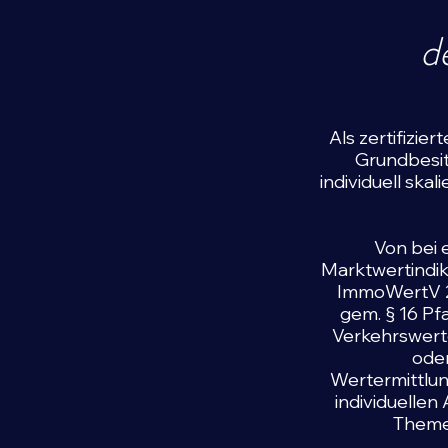
d
Als zertifizi
Grundbesit
individuell ska
Von bei 
Marktwertindik
ImmoWertV 20
gem. § 16 Pf
Verkehrswertg
oder
Wertermittlun
individuelle
Theme