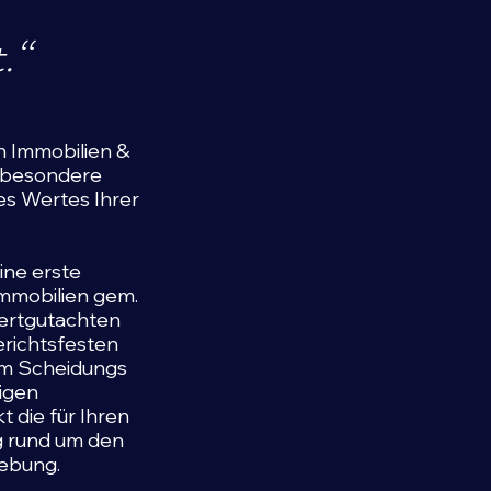
.“
n Immobilien &
nsbesondere
des Wertes Ihrer
ine erste
Immobilien gem.
wertgutachten
erichtsfesten
im Scheidungs
ligen
 die für Ihren
g rund um den
ebung.