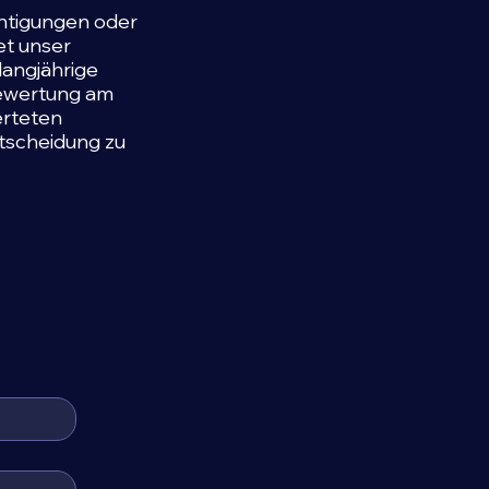
chtigungen oder
t unser
langjährige
bewertung am
erteten
ntscheidung zu