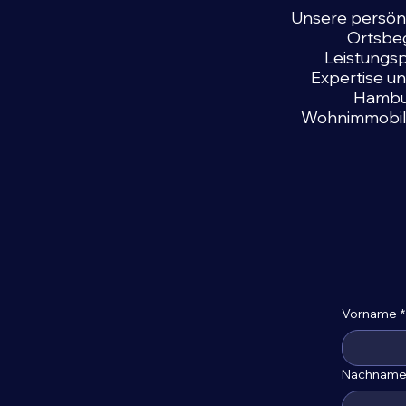
Unsere persönl
Ortsbe
Leistungsp
Expertise u
Hambur
Wohnimmobilie
Vorname
*
Nachnam