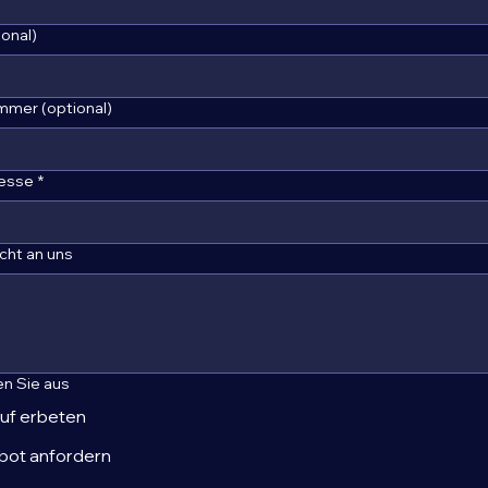
ional)
mmer (optional)
resse
*
icht an uns
en Sie aus
uf erbeten
ot anfordern